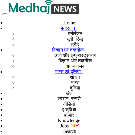
Home
मनोरंजन
मनोरंजन
मूवी_रिव्यू
ट्रेंड
विज्ञान एवं तकनीक
उर्जा और इन्फ्रास्ट्रक्चर
विज्ञान और तकनीक
अजब-गजब
भारत एवं दुनिया
शासन
भारत
दुनिया
खेल
स्पेशल_स्टोरी
वीडियो
ई-सुविधा
बाजार
Knowledge
Jobs
Search