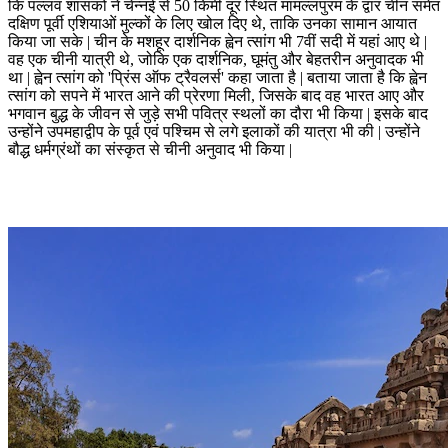
कि पल्‍लव शासकों ने चेन्‍नई से 50 किमी दूर स्थित मामल्‍लपुरम के द्वार चीन समेत
दक्षिण पूर्वी एशियाओं मुल्‍कों के लिए खोल दिए थे, ताकि उनका सामान आयात
किया जा सके | चीन के मशहूर दार्शनिक ह्वेन त्सांग भी 7वीं सदी में यहां आए थे |
वह एक चीनी यात्री थे, जोकि एक दार्शनिक, घूमंतु और बेहतरीन अनुवादक भी
था | ह्वेन त्सांग को 'प्रिंस ऑफ ट्रैवलर्स' कहा जाता है | बताया जाता है कि ह्वेन
त्सांग को सपने में भारत आने की प्रेरणा मिली, जिसके बाद वह भारत आए और
भगवान बुद्ध के जीवन से जुड़े सभी पवित्र स्थलों का दौरा भी किया | इसके बाद
उन्‍होंने उपमहाद्वीप के पूर्व एवं पश्चिम से लगे इलाकों की यात्रा भी की | उन्‍होंने
बौद्ध धर्मग्रंथों का संस्कृत से चीनी अनुवाद भी किया |