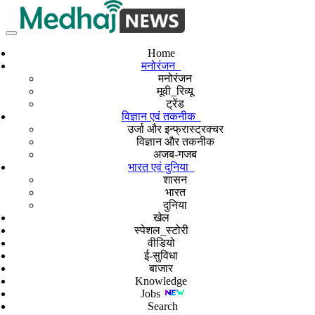
Home
मनोरंजन
मनोरंजन
मूवी_रिव्यू
ट्रेंड
विज्ञान एवं तकनीक
उर्जा और इन्फ्रास्ट्रक्चर
विज्ञान और तकनीक
अजब-गजब
भारत एवं दुनिया
शासन
भारत
दुनिया
खेल
स्पेशल_स्टोरी
वीडियो
ई-सुविधा
बाजार
Knowledge
Jobs
Search