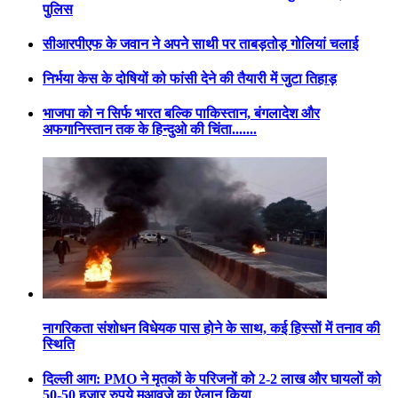
पुलिस
सीआरपीएफ के जवान ने अपने साथी पर ताबड़तोड़ गोलियां चलाई
निर्भया केस के दोषियों को फांसी देने की तैयारी में जुटा तिहाड़
भाजपा को न सिर्फ भारत बल्कि पाकिस्तान, बंगलादेश और
अफगानिस्तान तक के हिन्दुओ की चिंता.......
नागरिकता संशोधन विधेयक पास होने के साथ, कई हिस्सों में तनाव की
स्थिति
दिल्ली आग: PMO ने मृतकों के परिजनों को 2-2 लाख और घायलों को
50-50 हजार रुपये मुआवजे का ऐलान किया