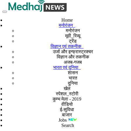
Home
मनोरंजन
मनोरंजन
मूवी_रिव्यू
ट्रेंड
विज्ञान एवं तकनीक
उर्जा और इन्फ्रास्ट्रक्चर
विज्ञान और तकनीक
अजब-गजब
भारत एवं दुनिया
शासन
भारत
दुनिया
खेल
स्पेशल_स्टोरी
कुम्भ मेला - 2019
वीडियो
ई-सुविधा
बाजार
Jobs
Search