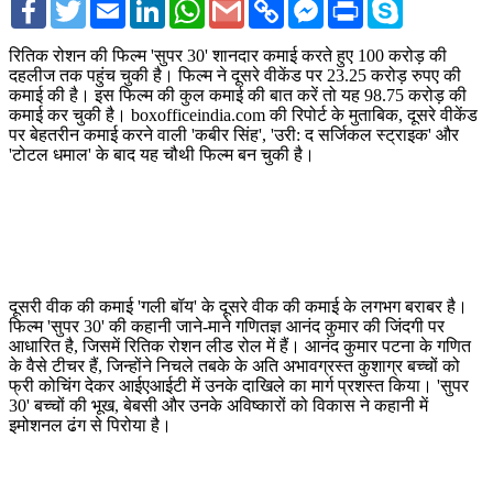
Facebook
Twitter
Email
LinkedIn
WhatsApp
Gmail
Copy
Facebook
Print
Skype
Link
Messenger
रितिक रोशन की फिल्म 'सुपर 30' शानदार कमाई करते हुए 100 करोड़ की
दहलीज तक पहुंच चुकी है। फिल्म ने दूसरे वीकेंड पर 23.25 करोड़ रुपए की
कमाई की है। इस फिल्म की कुल कमाई की बात करें तो यह 98.75 करोड़ की
कमाई कर चुकी है। boxofficeindia.com की रिपोर्ट के मुताबिक, दूसरे वीकेंड
पर बेहतरीन कमाई करने वाली 'कबीर सिंह', 'उरी: द सर्जिकल स्ट्राइक' और
'टोटल धमाल' के बाद यह चौथी फिल्म बन चुकी है।
दूसरी वीक की कमाई 'गली बॉय' के दूसरे वीक की कमाई के लगभग बराबर है।
फिल्म 'सुपर 30' की कहानी जाने-माने गणितज्ञ आनंद कुमार की जिंदगी पर
आधारित है, जिसमें रितिक रोशन लीड रोल में हैं। आनंद कुमार पटना के गणित
के वैसे टीचर हैं, जिन्होंने निचले तबके के अति अभावग्रस्त कुशाग्र बच्चों को
फ्री कोचिंग देकर आईएआईटी में उनके दाखिले का मार्ग प्रशस्त किया। 'सुपर
30' बच्चों की भूख, बेबसी और उनके अविष्कारों को विकास ने कहानी में
इमोशनल ढंग से पिरोया है।