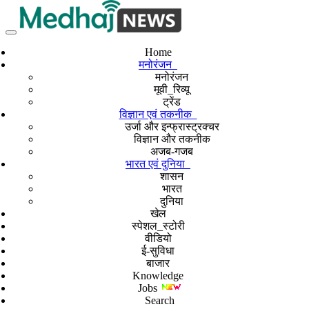
Home
मनोरंजन
मनोरंजन
मूवी_रिव्यू
ट्रेंड
विज्ञान एवं तकनीक
उर्जा और इन्फ्रास्ट्रक्चर
विज्ञान और तकनीक
अजब-गजब
भारत एवं दुनिया
शासन
भारत
दुनिया
खेल
स्पेशल_स्टोरी
वीडियो
ई-सुविधा
बाजार
Knowledge
Jobs
Search