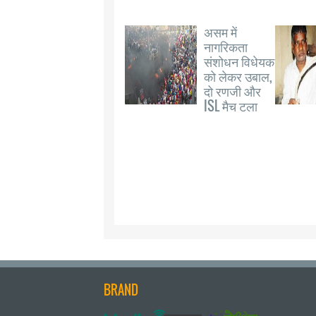
असम में
नागरिकता
संशोधन विधेयक
को लेकर उबाल,
दो रणजी और
ISL मैच टला
BRAND