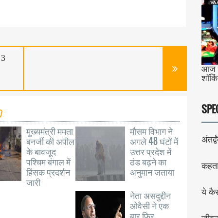
 3
आज ब
शॉकि
SPE
मुख्यमंत्री ममता
मौसम विभाग ने
बनर्जी की अपील
अगले 48 घंटों में
अंतर्द्व
के बावजूद
उत्तर प्रदेश में
पश्चिम बंगाल में
ठंड बढ़ने का
कहता 
हिंसक प्रदर्शन
अनुमान जताया
जारी
ये कै
नेता असदुद्दीन
ओवैसी ने एक
बार फिर