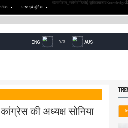
खेल
स्पेशल_स्टोरी
वीडियो
ई-सुविधा
बाजार
Knowledge
 तकनीक
भारत एवं दुनिया
TRE
ांग्रेस की अध्यक्ष सोनिया
M