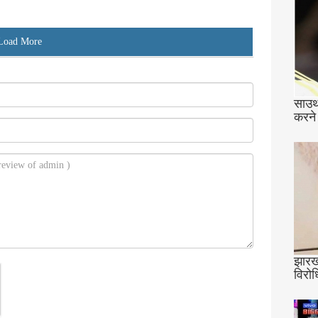
Load More
साउथ
करने
झारखं
विरोध