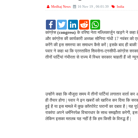
Medhaj News
16 Nov 19 , 06:01:39
India
F
T
L
R
W
a
w
i
e
h
c
i
n
d
a
कांग्रेस
(congress)
के वरिष्ठ नेता मल्लिकार्जुन खड़गे ने कह
e
t
k
d
t
और कांग्रेस की कार्यकारी अध्यक्ष सोनिया गांधी 17 नवंबर को
b
t
e
i
s
करेंगे की इस समस्या का समाधन कैसे करें | इसके बाद ही बाकी 
o
e
d
t
A
पवार ने कहा था कि प्रस्तावित शिवसेना-एनसीपी-कांग्रेस सरक
o
r
I
p
k
n
p
तीनों पार्टियां गंभीरता से राज्य में स्थिर सरकार चाहती हैं ज
उन्होंने कहा कि मौजूदा समय में तीनों पार्टियां लगातार वार्ता
ही तैयार होगा | पवार ने इन खबरों को खारिज कर दिया कि स
हुई है या इस मामले में कुछ कॉरपोरेट घरानों का दबाव है | यह पू
राकांपा अपने धर्मनिरपेक्ष विचारधार के साथ समझौता करेगी, इस पर
लेकिन इसका मतलब यह नहीं है कि हम किसी के विरुद्ध हैं |