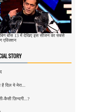
िग बॉस 13 में देखिए इस सीजन का सबसे
ंग एविक्शन
CIAL STORY
ंद
है दिल ये मेरा...
सी-कैसी ज़िन्दगी...?