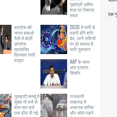
जीव
गृहमंत्री अमित
शाह पर निशाना
साधा
एक गु
कांग्रेस की
2020 में मार्गी से
भारत बचाओ
वक्री होंगे शनि
रैली में बोलीं
देव, जानें राशियों
कांग्रेस
पर हो सकता है
महासचिव
भारी नुकसान
प्रियंका गांधी
वाड्रा
AAP के साथ
आए प्रशांत
किशोर
गुवाहाटी कर्फ्यू में
राजधानी
सुबह नौ बजे से
लखनऊ में
शाम चार बजे
अचानक बारिश
तक ढील दी गई
और ओले पड़ने