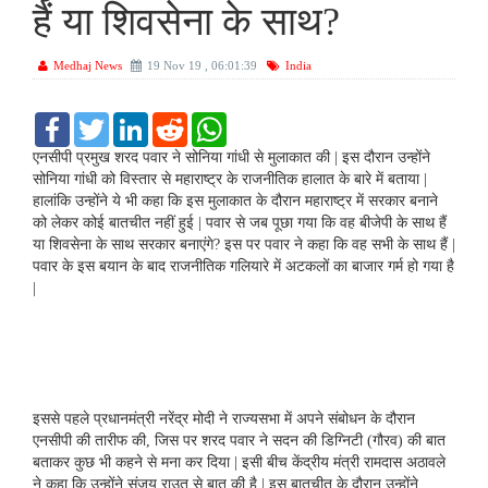
हैं या शिवसेना के साथ?
Medhaj News
19 Nov 19 , 06:01:39
India
F
T
L
R
W
a
w
i
e
h
c
i
n
d
a
एनसीपी प्रमुख शरद पवार ने सोनिया गांधी से मुलाकात की | इस दौरान उन्होंने
e
t
k
d
t
सोनिया गांधी को विस्तार से महाराष्ट्र के राजनीतिक हालात के बारे में बताया |
b
t
e
i
s
हालांकि उन्होंने ये भी कहा कि इस मुलाकात के दौरान महाराष्ट्र में सरकार बनाने
o
e
d
t
A
को लेकर कोई बातचीत नहीं हुई | पवार से जब पूछा गया कि वह बीजेपी के साथ हैं
o
r
I
p
k
n
p
या शिवसेना के साथ सरकार बनाएंगे? इस पर पवार ने कहा कि वह सभी के साथ हैं |
पवार के इस बयान के बाद राजनीतिक गलियारे में अटकलों का बाजार गर्म हो गया है
|
इससे पहले प्रधानमंत्री नरेंद्र मोदी ने राज्यसभा में अपने संबोधन के दौरान
एनसीपी की तारीफ की, जिस पर शरद पवार ने सदन की डिग्निटी (गौरव) की बात
बताकर कुछ भी कहने से मना कर दिया | इसी बीच केंद्रीय मंत्री रामदास अठावले
ने कहा कि उन्होंने संजय राउत से बात की है | इस बातचीत के दौरान उन्होंने