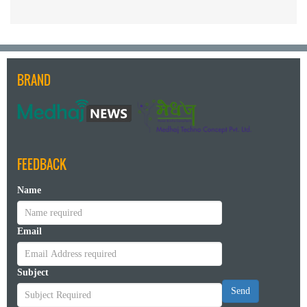
BRAND
FEEDBACK
Name
Email
Subject
Send