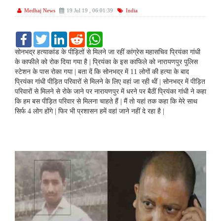
Medhaj News
19 Jul 19 , 06:01:39
India
F
T
L
R
W
a
w
i
e
h
c
i
n
d
a
सोनभद्र हत्याकांड के पीड़ितों से मिलने जा रहीं कांग्रेस महासचिव प्रियंका गांधी
e
t
k
d
t
के काफीले को रोक दिया गया है | प्रियंका के इस काफिले को नारायणपुर पुलिस
b
t
e
i
s
स्टेशन के पास रोका गया | बता दें कि सोनभद्र में 11 लोगों की हत्या के बाद
o
e
d
t
A
प्रियंका गांधी पीड़ित परिवारों से मिलने के लिए वहां जा रही थीं | सोनभद्र में पीड़ित
o
r
I
p
k
n
p
परिवारों से मिलने से रोके जाने पर नारायणपुर में धरने पर बैठीं प्रियंका गांधी ने कहा
कि हम बस पीड़ित परिवार से मिलना चाहते हैं | मैं तो यहां तक कहा कि मेरे साथ
सिर्फ 4 लोग होंगे | फिर भी प्रशासन हमें वहां जाने नहीं दे रहा है |