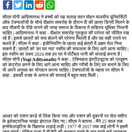
Facebook
Twitter
LinkedIn
Reddit
WhatsApp
सीएम योगी आदित्यनाथ ने बच्चों को यह सलाह मदन मोहन मालवीय यूनिवर्सिटी
ऑफ टेक्नालॉजी के चौथे दीक्षांत समारोह के दौरान दी की छात्र डिग्री मिलने के
बाद नौकरी के पीछे भागने की जगह समाज के विकास में सक्रिय भूमिका निभानी
चाहिए | आदित्यनाथ ने कहा - दीक्षांत समारोह गुरुकुल की परंपरा को जीवित रख
रहे हैं | इससे छात्रों को सच बोलने की प्रेरणा मिलती है और वह सही रास्ते पर
चलते हैं | सीएम ने कहा - इंजीनियरिंग के छात्र कई क्षेत्रों में अहम रोल निभा
सकते हैं | छात्रों को 'हर घर नल' स्कीम की सफलता के लिए आगे आना चाहिए |
इस स्कीम का लक्ष्य 2024 तक हर घर में पोर्टेबल पानी की सप्लाई करना है |
सीएम योगी
(Yogi Adityanath)
ने कहा - टेक्निकल इंस्टीट्यूट्स को प्रदूषण
को कंट्रोल करने के लिए आगे आना चाहिए और गरीबों के लिए घर बनाने के लिए
भी अपने अनुभव का योगदान करना चाहिए | टेक्नालॉजी के महत्व पर सीएम ने
कहा - इसकी वजह से अनाज की सप्लाई में बहुत मदद मिली |
आधार को राशन कार्ड से लिंक किया गया और राशन की दुकानों पर सेल मशीन
के इलेक्ट्रानिक प्वाइंट इंस्टाल किए गए | सीएम ने बताया - मैंने 25 साल तक
इन्सेफेलाइटिस के खिलाफ लड़ाई लड़ी | 1977 से 2017 तक कई लोगों ने इसमें
जान गंवाई | लेकिन राज्य में बीजेपी की सरकार बनने के बाद हमने कई जागरूक