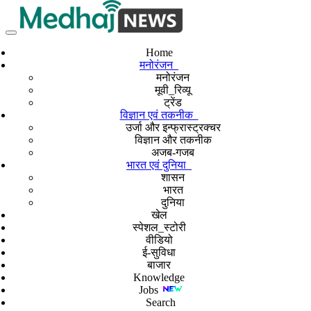
Home
मनोरंजन
मनोरंजन
मूवी_रिव्यू
ट्रेंड
विज्ञान एवं तकनीक
उर्जा और इन्फ्रास्ट्रक्चर
विज्ञान और तकनीक
अजब-गजब
भारत एवं दुनिया
शासन
भारत
दुनिया
खेल
स्पेशल_स्टोरी
वीडियो
ई-सुविधा
बाजार
Knowledge
Jobs
Search