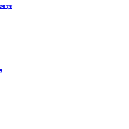
खना शुरु
िन