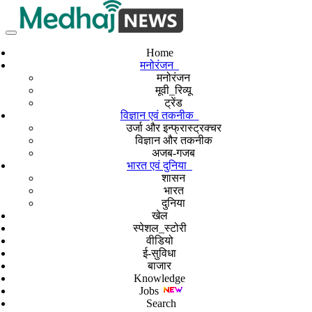
Home
मनोरंजन
मनोरंजन
मूवी_रिव्यू
ट्रेंड
विज्ञान एवं तकनीक
उर्जा और इन्फ्रास्ट्रक्चर
विज्ञान और तकनीक
अजब-गजब
भारत एवं दुनिया
शासन
भारत
दुनिया
खेल
स्पेशल_स्टोरी
वीडियो
ई-सुविधा
बाजार
Knowledge
Jobs
Search