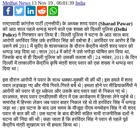
Medhaj News
13 Nov 19 , 06:01:39
India
Facebook
Twitter
LinkedIn
Reddit
WhatsApp
राष्ट्रवादी कांग्रेस पार्टी (एनसीपी) के अध्यक्ष शरद पवार
(Sharad Pawar)
को आठ साल पहले थप्पड़ मारने वाले एक शख्स को दिल्ली पुलिस
(Delhi
Police)
ने गिरफ्तार कर लिया है | दिल्ली पुलिस ने घटना के आठ साल बाद
आरोपी अरविंदर सिंह उर्फ हरविंदर सिंह को दबोचा है | अरविंदर पर आरोप है कि
उसने वर्ष 2011 में यूपीए के शासनकाल के दौरान केंद्रीय मंत्री शरद पवार को
थप्पड़ जड़ दिया था | साल 2014 में कोर्ट ने उसे भगोड़ा घोषित कर दिया था,
जिसके बाद से ही दिल्ली पुलिस को उसकी तलाश थी | 24 नवंबर, 2011 के दिन
दिल्‍ली में तत्कालीन केंद्रीय कृषि मंत्री शरद पवार को एक शख्‍स ने थप्‍पड़ मार
दिया था |
इस दौरान आरोपी ने पवार के साथ धक्‍का-मुक्‍की भी की थी | इस हमले में शरद
पवार लड़खड़ा गए और नीचे गिरते-गिरते बचे थे | हमला होने पर मीडियाकर्मियों ने
आरोपी को पवार से दूर धकेला और उसके बाद पवार वहां से निकल गए थे |
दरअसल, शरद पवार एनडीएमसी सेंटर में एक कार्यक्रम में हिस्‍सा लेने पहुंचे थे |
समारोह में हिस्सा लेकर जब पवार बाहर निकल रहे थे तो हरविंदर सिंह ने थप्पड़
जड़ा था | इस घटना के बाद उस समय के मौजूदा पीएम मनमोहन सिंह ने भी शरद
पवार से बात की थी | उस घटना के बाद बीजेपी सहित सभी राजनीतिक दलों ने
घटना की निंदा की थी | कहा जाता है कि हरविंदर सिंह ने पवार से पहले पूर्व
केंद्रीय मंत्री सुखराम पर भी हमला किया था |