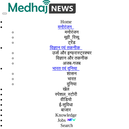
Home
मनोरंजन
मनोरंजन
मूवी_रिव्यू
ट्रेंड
विज्ञान एवं तकनीक
उर्जा और इन्फ्रास्ट्रक्चर
विज्ञान और तकनीक
अजब-गजब
भारत एवं दुनिया
शासन
भारत
दुनिया
खेल
स्पेशल_स्टोरी
वीडियो
ई-सुविधा
बाजार
Knowledge
Jobs
Search