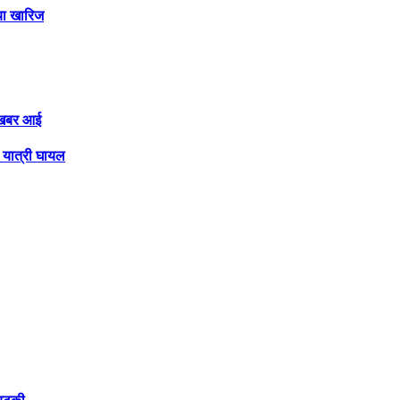
या खारिज
ी खबर आई
4 यात्री घायल