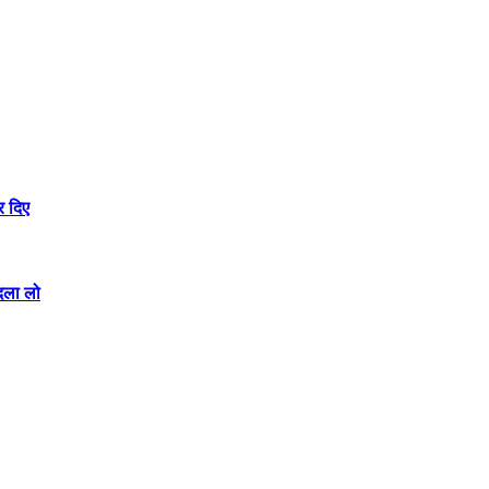
र दिए
बदला लो