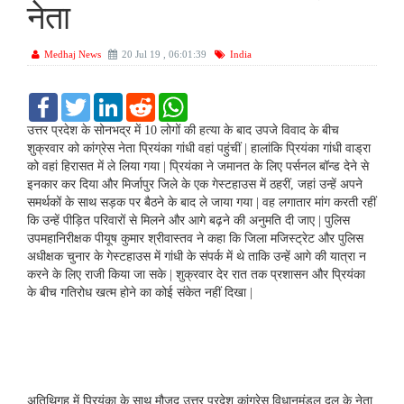
नेता
Medhaj News
20 Jul 19 , 06:01:39
India
F
T
L
R
W
a
w
i
e
h
c
i
n
d
a
उत्तर प्रदेश के सोनभद्र में 10 लोगों की हत्या के बाद उपजे विवाद के बीच
e
t
k
d
t
शुक्रवार को कांग्रेस नेता प्रियंका गांधी वहां पहुंचीं | हालांकि प्रियंका गांधी वाड्रा
b
t
e
i
s
को वहां हिरासत में ले लिया गया | प्रियंका ने जमानत के लिए पर्सनल बॉन्ड देने से
o
e
d
t
A
इनकार कर दिया और मिर्जापुर जिले के एक गेस्टहाउस में ठहरीं, जहां उन्हें अपने
o
r
I
p
k
n
p
समर्थकों के साथ सड़क पर बैठने के बाद ले जाया गया | वह लगातार मांग करती रहीं
कि उन्हें पीड़ित परिवारों से मिलने और आगे बढ़ने की अनुमति दी जाए | पुलिस
उपमहानिरीक्षक पीयूष कुमार श्रीवास्तव ने कहा कि जिला मजिस्ट्रेट और पुलिस
अधीक्षक चुनार के गेस्टहाउस में गांधी के संपर्क में थे ताकि उन्हें आगे की यात्रा न
करने के लिए राजी किया जा सके | शुक्रवार देर रात तक प्रशासन और प्रियंका
के बीच गतिरोध खत्म होने का कोई संकेत नहीं दिखा |
अतिथिगृह में प्रियंका के साथ मौजूद उत्तर प्रदेश कांग्रेस विधानमंडल दल के नेता