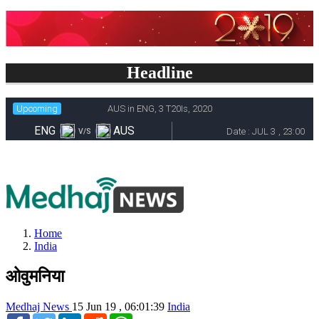
Headline
Home
India
ओवुमनिया
Medhaj News
15 Jun 19 , 06:01:39
India
Facebook
Twitter
LinkedIn
Reddit
WhatsApp