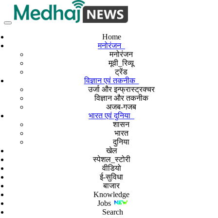
Home
मनोरंजन
मनोरंजन
मूवी_रिव्यू
ट्रेंड
विज्ञान एवं तकनीक
उर्जा और इन्फ्रास्ट्रक्चर
विज्ञान और तकनीक
अजब-गजब
भारत एवं दुनिया
शासन
भारत
दुनिया
खेल
स्पेशल_स्टोरी
वीडियो
ई-सुविधा
बाजार
Knowledge
Jobs
Search