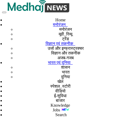
Home
मनोरंजन
मनोरंजन
मूवी_रिव्यू
ट्रेंड
विज्ञान एवं तकनीक
उर्जा और इन्फ्रास्ट्रक्चर
विज्ञान और तकनीक
अजब-गजब
भारत एवं दुनिया
शासन
भारत
दुनिया
खेल
स्पेशल_स्टोरी
वीडियो
ई-सुविधा
बाजार
Knowledge
Jobs
Search