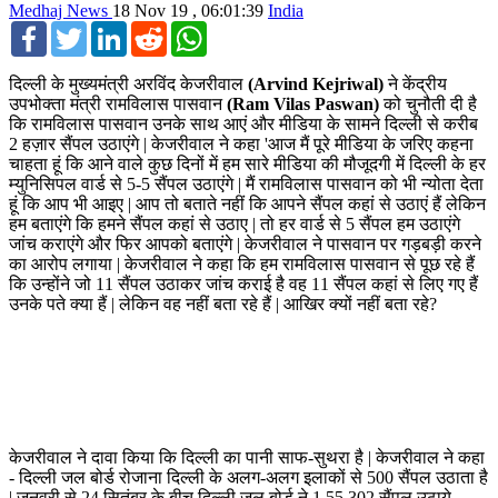
Medhaj News
18 Nov 19 , 06:01:39
India
Facebook
Twitter
LinkedIn
Reddit
WhatsApp
दिल्ली के मुख्यमंत्री अरविंद केजरीवाल
(Arvind Kejriwal)
ने केंद्रीय
उपभोक्ता मंत्री रामविलास पासवान
(Ram Vilas Paswan)
को चुनौती दी है
कि रामविलास पासवान उनके साथ आएं और मीडिया के सामने दिल्ली से करीब
2 हज़ार सैंपल उठाएंगे | केजरीवाल ने कहा 'आज मैं पूरे मीडिया के जरिए कहना
चाहता हूं कि आने वाले कुछ दिनों में हम सारे मीडिया की मौजूदगी में दिल्ली के हर
म्युनिसिपल वार्ड से 5-5 सैंपल उठाएंगे | मैं रामविलास पासवान को भी न्योता देता
हूं कि आप भी आइए | आप तो बताते नहीं कि आपने सैंपल कहां से उठाएं हैं लेकिन
हम बताएंगे कि हमने सैंपल कहां से उठाए | तो हर वार्ड से 5 सैंपल हम उठाएंगे
जांच कराएंगे और फिर आपको बताएंगे | केजरीवाल ने पासवान पर गड़बड़ी करने
का आरोप लगाया | केजरीवाल ने कहा कि हम रामविलास पासवान से पूछ रहे हैं
कि उन्होंने जो 11 सैंपल उठाकर जांच कराई है वह 11 सैंपल कहां से लिए गए हैं
उनके पते क्या हैं | लेकिन वह नहीं बता रहे हैं | आखिर क्यों नहीं बता रहे?
केजरीवाल ने दावा किया कि दिल्ली का पानी साफ-सुथरा है | केजरीवाल ने कहा
- दिल्ली जल बोर्ड रोजाना दिल्ली के अलग-अलग इलाकों से 500 सैंपल उठाता है
| जनवरी से 24 सितंबर के बीच दिल्ली जल बोर्ड ने 1,55,302 सैंपल उठाये