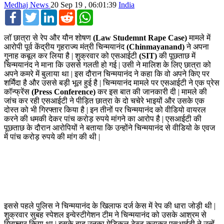
Medhaj News
20 Sep 19 , 06:01:39
India
Facebook
Twitter
LinkedIn
Reddit
WhatsApp
लॉ छात्रा से रेप और यौन शोषण
(Law Studemnt Rape Case)
मामले में
आरोपी पूर्व केंद्रीय गृहराज्य मंत्री चिन्मयानंद
(Chinmayanand)
ने अपना
गुनाह कबूल कर लिया है | शुक्रवार को एसआईटी
(SIT)
की पूछताछ में
चिन्मयानंद ने माना कि उससे गलती हो गई | उसी ने मालिश के लिए छात्रा को
अपने कमरे में बुलाया था | इस दौरान चिन्मयानंद ने कहा कि वो अपने किए पर
शर्मिंदा है और उससे बड़ी भूल हुई है | चिन्मयानंद मामले पर एसआईटी ने एक प्रेस
कॉन्फ्रेंस
(Press Conference)
कर इस बात की जानकारी दी | मामले की
जांच कर रही एसआईटी ने पीड़ित छात्रा के दो चचेरे भाइयों और उसके एक
दोस्त को भी गिरफ्तार किया है | इन तीनों पर चिन्मयानंद को वीडियो वायरल
करने की धमकी देकर पांच करोड़ रुपये मांगने का आरोप है | एसआईटी की
पूछताछ के दौरान आरोपियों ने बताया कि उन्होंने चिन्मयानंद से वीडियो के एवज
में पांच करोड़ रुपये की मांग की थी |
इससे पहले पुलिस ने चिन्मयानंद के खिलाफ दर्ज केस में रेप की धारा जोड़ी थी |
शुक्रवार सुबह स्पेशल इन्वेस्टीगेशन टीम ने चिन्मयानंद को उसके आश्रम से
गिरफ्तार किया था | इसके बाद उनका मेडिकल टेस्ट कराकर एसआईटी ने उन्हें