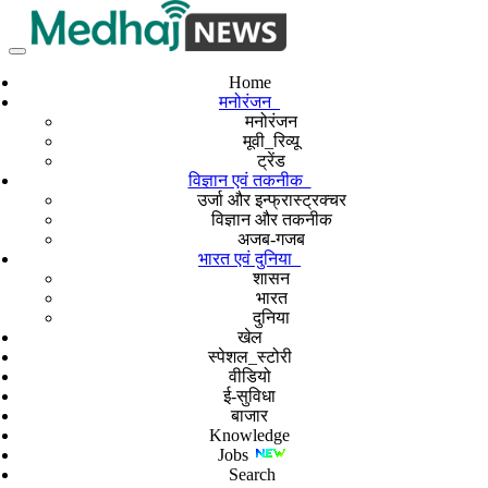
Home
मनोरंजन
मनोरंजन
मूवी_रिव्यू
ट्रेंड
विज्ञान एवं तकनीक
उर्जा और इन्फ्रास्ट्रक्चर
विज्ञान और तकनीक
अजब-गजब
भारत एवं दुनिया
शासन
भारत
दुनिया
खेल
स्पेशल_स्टोरी
वीडियो
ई-सुविधा
बाजार
Knowledge
Jobs
Search