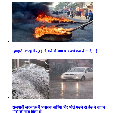
गुवाहाटी कर्फ्यू में सुबह नौ बजे से शाम चार बजे तक ढील दी गई
राजधानी लखनऊ में अचानक बारिश और ओले पड़ने से ठंड ने सावन-
भादो की याद दिला दी