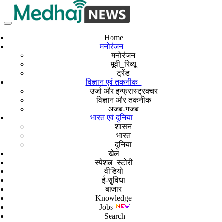
Home
मनोरंजन
मनोरंजन
मूवी_रिव्यू
ट्रेंड
विज्ञान एवं तकनीक
उर्जा और इन्फ्रास्ट्रक्चर
विज्ञान और तकनीक
अजब-गजब
भारत एवं दुनिया
शासन
भारत
दुनिया
खेल
स्पेशल_स्टोरी
वीडियो
ई-सुविधा
बाजार
Knowledge
Jobs
Search