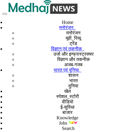
Home
मनोरंजन
मनोरंजन
मूवी_रिव्यू
ट्रेंड
विज्ञान एवं तकनीक
उर्जा और इन्फ्रास्ट्रक्चर
विज्ञान और तकनीक
अजब-गजब
भारत एवं दुनिया
शासन
भारत
दुनिया
खेल
स्पेशल_स्टोरी
वीडियो
ई-सुविधा
बाजार
Knowledge
Jobs
Search