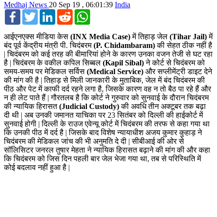
Medhaj News
20 Sep 19 , 06:01:39
India
Facebook
Twitter
LinkedIn
Reddit
WhatsApp
आईएनएक्स मीडिया केस
(INX Media Case)
में तिहाड़ जेल
(Tihar Jail)
में
बंद पूर्व केंद्रीय मंत्री पी. चिदंबरम
(P. Chidambaram)
की सेहत ठीक नहीं है
| चिदंबरम को कई तरह की बीमारियां होने के कारण उनका वजन तेजी से घट रहा
है | चिदंबरम के वकील कपिल सिब्बल
(Kapil Sibal)
ने कोर्ट से चिदंबरम को
समय-समय पर मेडिकल सर्विस
(Medical Service)
और सप्लीमेंट्री डाइट देने
की मांग की है | तिहाड़ से मिली जानकारी के मुताबिक, जेल में बंद चिदंबरम की
पीठ और पेट में काफी दर्द रहने लगा है, जिसके कारण वह न तो बैठ पा रहे हैं और
न ही लेट पाते हैं | गौरतलब है कि कोर्ट ने गुरुवार को सुनवाई के दौरान चिदंबरम
की न्यायिक हिरासत
(Judicial Custody)
की अवधि तीन अक्टूबर तक बढ़ा
दी थी | अब उनकी जमानत याचिका पर 23 सितंबर को दिल्ली की हाईकोर्ट में
सुनवाई होगी | दिल्ली के राउज एवेन्यू कोर्ट में चिदंबरम की तरफ से कहा गया था
कि उनकी पीठ में दर्द है | जिसके बाद विशेष न्यायाधीश अजय कुमार कुहाड़ ने
चिदंबरम की मेडिकल जांच की भी अनुमति दे दी | सीबीआई की ओर से
सॉलिसिटर जनरल तुषार मेहता ने न्यायिक हिरासत बढ़ाने की मांग की और कहा
कि चिदंबरम को जिस दिन पहली बार जेल भेजा गया था, तब से परिस्थिति में
कोई बदलाव नहीं हुआ है |