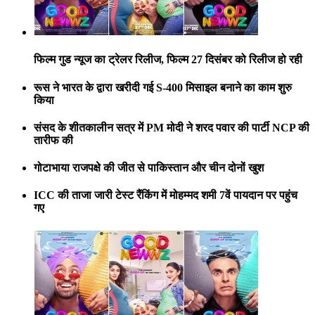
फिल्म गुड न्यूज का ट्रेलर रिलीज, फ‍िल्म 27 द‍िसंबर को र‍िलीज हो रही
रूस ने भारत के द्वारा खरीदी गई S-400 मिसाइल बनाने का काम शुरु
किया
संसद के शीतकालीन सत्र में PM मोदी ने शरद पवार की पार्टी NCP की
तारीफ की
गोटाभाया राजपक्षे की जीत से पाकिस्तान और चीन दोनों खुश
ICC की ताजा जारी टेस्ट रैंकिंग में मोहम्मद शमी 7वें पायदान पर पहुंच
गए