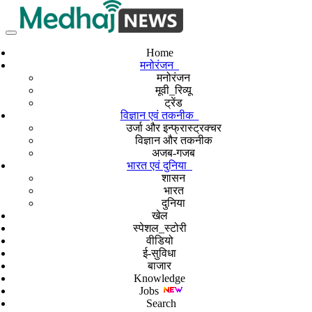
Home
मनोरंजन
मनोरंजन
मूवी_रिव्यू
ट्रेंड
विज्ञान एवं तकनीक
उर्जा और इन्फ्रास्ट्रक्चर
विज्ञान और तकनीक
अजब-गजब
भारत एवं दुनिया
शासन
भारत
दुनिया
खेल
स्पेशल_स्टोरी
वीडियो
ई-सुविधा
बाजार
Knowledge
Jobs
Search