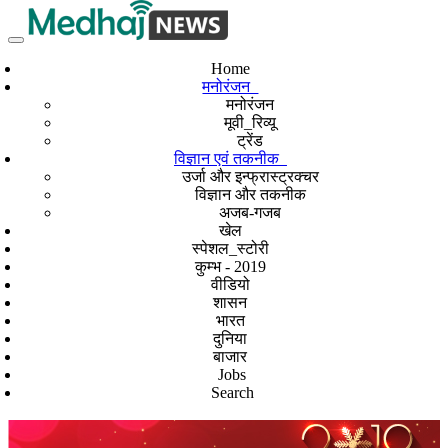
Home
मनोरंजन
मनोरंजन
मूवी_रिव्यू
ट्रेंड
विज्ञान एवं तकनीक
उर्जा और इन्फ्रास्ट्रक्चर
विज्ञान और तकनीक
अजब-गजब
खेल
स्पेशल_स्टोरी
कुम्भ - 2019
वीडियो
शासन
भारत
दुनिया
बाजार
Jobs
Search