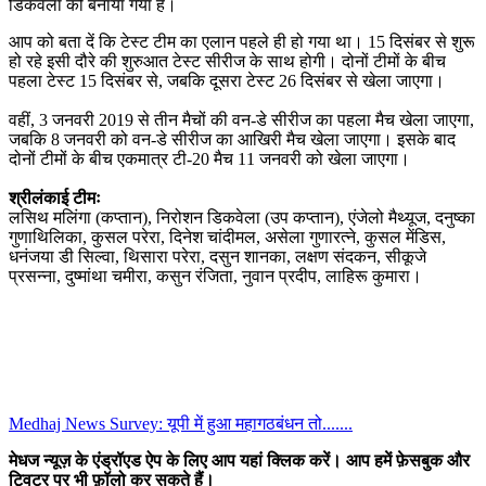
डिकवेला को बनाया गया है।
आप को बता दें कि टेस्ट टीम का एलान पहले ही हो गया था। 15 दिसंबर से शुरू
हो रहे इसी दौरे की शुरुआत टेस्ट सीरीज के साथ होगी। दोनों टीमों के बीच
पहला टेस्ट 15 दिसंबर से, जबकि दूसरा टेस्ट 26 दिसंबर से खेला जाएगा।
वहीं, 3 जनवरी 2019 से तीन मैचों की वन-डे सीरीज का पहला मैच खेला जाएगा,
जबकि 8 जनवरी को वन-डे सीरीज का आखिरी मैच खेला जाएगा। इसके बाद
दोनों टीमों के बीच एकमात्र टी-20 मैच 11 जनवरी को खेला जाएगा।
श्रीलंकाई टीमः
लसिथ मलिंगा (कप्तान), निरोशन डिकवेला (उप कप्तान), एंजेलो मैथ्यूज, दनुष्का
गुणाथिलिका, कुसल परेरा, दिनेश चांदीमल, असेला गुणारत्ने, कुसल मेंडिस,
धनंजया डी सिल्वा, थिसारा परेरा, दसुन शानका, लक्षण संदकन, सीकूजे
प्रसन्ना, दुष्मांथा चमीरा, कसुन रंजिता, नुवान प्रदीप, लाहिरू कुमारा।
Medhaj News Survey: यूपी में हुआ महागठबंधन तो.......
मेधज न्यूज़ के एंड्रॉएड ऐप के लिए आप यहां क्लिक करें। आप हमें फ़ेसबुक और
ट्विटर पर भी फ़ॉलो कर सकते हैं।