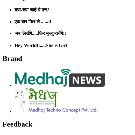
क्या-क्या चाहे ये मन?
एक बार फिर से ......!!
जब लिखेंगे.....फ़िर मुस्कुरायेंगे!!
Hey World!!.....She is Girl
Brand
Feedback