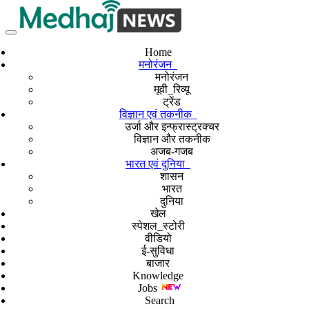
Home
मनोरंजन
मनोरंजन
मूवी_रिव्यू
ट्रेंड
विज्ञान एवं तकनीक
उर्जा और इन्फ्रास्ट्रक्चर
विज्ञान और तकनीक
अजब-गजब
भारत एवं दुनिया
शासन
भारत
दुनिया
खेल
स्पेशल_स्टोरी
वीडियो
ई-सुविधा
बाजार
Knowledge
Jobs
Search