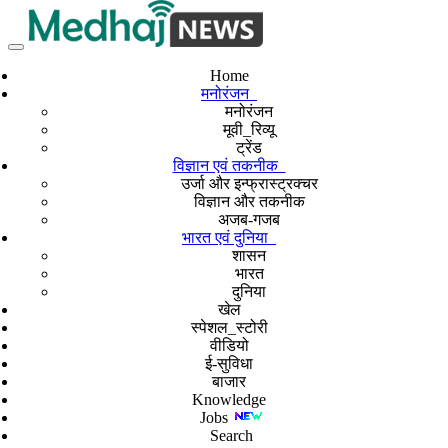
Home
मनोरंजन
मनोरंजन
मूवी_रिव्यू
ट्रेंड
विज्ञान एवं तकनीक
उर्जा और इन्फ्रास्ट्रक्चर
विज्ञान और तकनीक
अजब-गजब
भारत एवं दुनिया
शासन
भारत
दुनिया
खेल
स्पेशल_स्टोरी
वीडियो
ई-सुविधा
बाजार
Knowledge
Jobs
Search