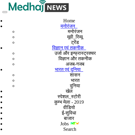
Home
मनोरंजन
मनोरंजन
मूवी_रिव्यू
ट्रेंड
विज्ञान एवं तकनीक
उर्जा और इन्फ्रास्ट्रक्चर
विज्ञान और तकनीक
अजब-गजब
भारत एवं दुनिया
शासन
भारत
दुनिया
खेल
स्पेशल_स्टोरी
कुम्भ मेला - 2019
वीडियो
ई-सुविधा
बाजार
Jobs
Search