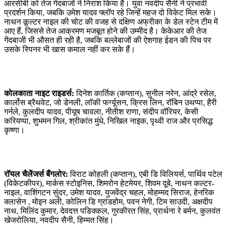
आरसीबी को तेज गेंदबाजों ने निराश किया है। युवा नवदीप सैनी ने प्रभावी
प्रदर्शन किया, जबकि उमेश यादव फ्लॉप रहे जिन्हें महज दो विकेट मिल सके।
नाथन कूल्टर नाइल की चोट की वजह से दक्षिण अफ्रीका के डेल स्टेन टीम में
आए हैं, जिससे तेज आक्रमण मजबूत होने की उम्मीद है। केकेआर की तेज
गेंदबाजी भी औसत ही रही है, जबकि बल्लेबाजों की ऐशगाह ईडन की पिच पर
उसके स्पिनर भी खास कमाल नहीं कर सके हैं।
कोलकाता नाइट राइडर्स:
दिनेश कार्तिक (कप्तान), सुनील नरेन, आंद्रे रसेल,
कार्लोस ब्रैथवेट, जो डेनली, लॉकी फर्ग्यूसन, क्रिस लिन, रॉबिन उथप्पा, हैरी
गर्नले, कुलदीप यादव, पीयूष चावला, नीतीश राणा, संदीप वॉरियर, केसी
करियप्पा, शुभमन गिल, श्रीकांत मुंधे, निखिल नाइक, पृथ्वी राज और प्रसिद्ध
कृष्णा।
रॉयल चैलेंजर्स बैंगलोर:
विराट कोहली (कप्तान), एबी डि विलियर्स, पार्थिव पटेल
(विकेटकीपर), मार्कस स्टोइनिस, शिमरोन हेटमेयर, शिवम दूबे, नाथन कल्टर-
नाइल, वाशिंगटन सुंदर, उमेश यादव, युजवेंद्र चहल, मोहम्मद सिराज, हेनरिक
क्लासेन , मोइन अली, कोलिन डि ग्रांडहोम, पवन नेगी, टिम साउदी, अक्षदीप
नाथ, मिलिंद कुमार, देवदत्त पडिक्कल, गुरकीरत सिंह, प्रार्थना रे बर्मन, कुलवंत
खेजरोलिया, नवदीप सैनी, हिम्मत सिंह।