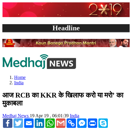
Headline
Home
India
आज RCB का KKR के खिलाफ करो या मरो’ का
मुकाबला
Medhaj News
19 Apr 19 , 06:01:39
India
Facebook
Twitter
Email
LinkedIn
WhatsApp
Gmail
Copy
Facebook
Print
Skype
Link
Messenger