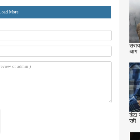
Load More
सराय 
आग
डेटा 
रही