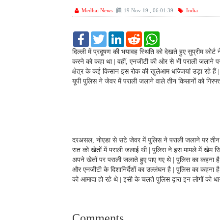
Medhaj News
19 Nov 19 , 06:01:39
India
F
T
L
R
W
a
w
i
e
h
c
i
n
d
a
दिल्ली में प्रदूषण की भयावह स्थिति को देखते हुए सुप्रीम कोर्ट
e
t
k
d
t
करने को कहा था | वहीं, एनजीटी की ओर से भी पराली जलाने पर
b
t
e
i
s
क्षेत्र के कई किसान इस रोक की खुलेआम धज्जियां उड़ा रहे हैं
o
e
d
t
A
यूपी पुलिस ने जेवर में पराली जलाने वाले तीन किसानों को गिरफ्
o
r
I
p
k
n
p
दरअसल, नोएडा से सटे जेवर में पुलिस ने पराली जलाने पर तीन क
रात को खेतों में पराली जलाई थी | पुलिस ने इस मामले में खेम स
अपने खेतों पर पराली जलाते हुए पाए गए थे | पुलिस का कहना है
और एनजीटी के दिशानिर्देशों का उल्लंघन है | पुलिस का कहना 
को आमादा हो रहे थे | इसी के चलते पुलिस द्वारा इन लोगों को ध
Comments