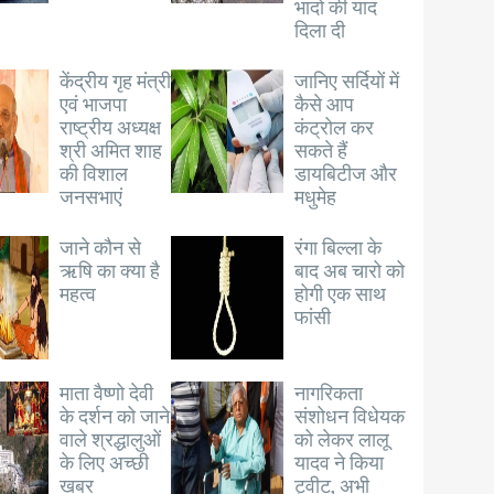
भादो की याद
दिला दी
केंद्रीय गृह मंत्री
जानिए सर्दियों में
एवं भाजपा
कैसे आप
राष्ट्रीय अध्यक्ष
कंट्रोल कर
श्री अमित शाह
सकते हैं
की विशाल
डायबिटीज और
जनसभाएं
मधुमेह
जाने कौन से
रंगा बिल्ला के
ऋषि का क्या है
बाद अब चारो को
महत्व
होगी एक साथ
फांसी
माता वैष्णो देवी
नागरिकता
के दर्शन को जाने
संशोधन विधेयक
वाले श्रद्धालुओं
को लेकर लालू
के लिए अच्छी
यादव ने किया
खबर
ट्वीट, अभी