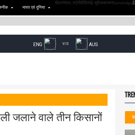
खेल
स्पेशल_स्टोरी
वीडियो
ई-सुविधा
बाजार
Knowledge
 तकनीक
भारत एवं दुनिया
TRE
पराली जलाने वाले तीन किसानों
M