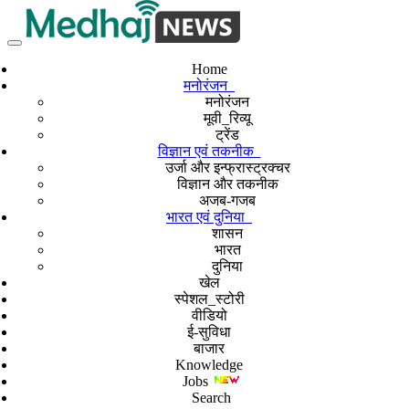
Home
मनोरंजन
मनोरंजन
मूवी_रिव्यू
ट्रेंड
विज्ञान एवं तकनीक
उर्जा और इन्फ्रास्ट्रक्चर
विज्ञान और तकनीक
अजब-गजब
भारत एवं दुनिया
शासन
भारत
दुनिया
खेल
स्पेशल_स्टोरी
वीडियो
ई-सुविधा
बाजार
Knowledge
Jobs
Search