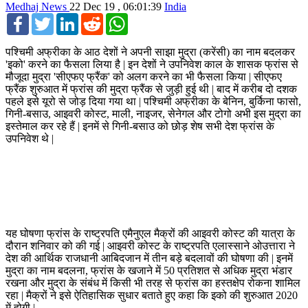
Medhaj News
22 Dec 19 , 06:01:39
India
Facebook
Twitter
LinkedIn
Reddit
WhatsApp
पश्चिमी अफ्रीका के आठ देशों ने अपनी साझा मुद्रा (करेंसी) का नाम बदलकर
'इको' करने का फैसला लिया है | इन देशों ने उपनिवेश काल के शासक फ्रांस से
मौजूदा मुद्रा 'सीएफए फ्रैंक' को अलग करने का भी फैसला किया | सीएफए
फ्रैंक शुरुआत में फ्रांस की मुद्रा फ्रैंक से जुड़ी हुई थी | बाद में करीब दो दशक
पहले इसे यूरो से जोड़ दिया गया था | पश्चिमी अफ्रीका के बेनिन, बुर्किना फासो,
गिनी-बसाउ, आइवरी कोस्ट, माली, नाइजर, सेनेगल और टोगो अभी इस मुद्रा का
इस्तेमाल कर रहे हैं | इनमें से गिनी-बसाउ को छोड़ शेष सभी देश फ्रांस के
उपनिवेश थे |
यह घोषणा फ्रांस के राष्ट्रपति एमैनुएल मैक्रों की आइवरी कोस्ट की यात्रा के
दौरान शनिवार को की गई | आइवरी कोस्ट के राष्ट्रपति एलास्साने ओउत्तारा ने
देश की आर्थिक राजधानी आबिदजान में तीन बड़े बदलावों की घोषणा की | इनमें
मुद्रा का नाम बदलना, फ्रांस के खजाने में 50 प्रतिशत से अधिक मुद्रा भंडार
रखना और मुद्रा के संबंध में किसी भी तरह से फ्रांस का हस्तक्षेप रोकना शामिल
रहा | मैक्रों ने इसे ऐतिहासिक सुधार बताते हुए कहा कि इको की शुरुआत 2020
में होगी |