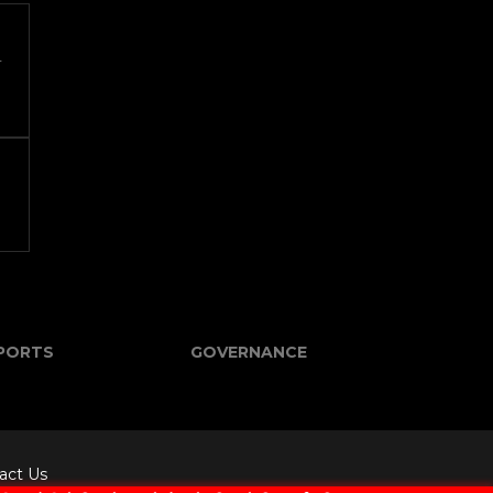
-
PORTS
GOVERNANCE
act Us