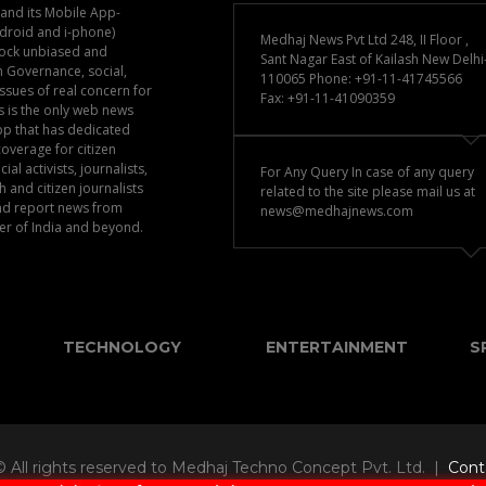
nd its Mobile App-
droid and i-phone)
Medhaj News Pvt Ltd 248, II Floor ,
lock unbiased and
Sant Nagar East of Kailash New Delhi
 Governance, social,
110065 Phone: +91-11-41745566
sues of real concern for
Fax: +91-11-41090359
is the only web news
pp that has dedicated
coverage for citizen
al activists, journalists,
For Any Query In case of any query
 and citizen journalists
related to the site please mail us at
and report news from
news@medhajnews.com
er of India and beyond.
TECHNOLOGY
ENTERTAINMENT
S
© All rights reserved to Medhaj Techno Concept Pvt. Ltd. |
Cont