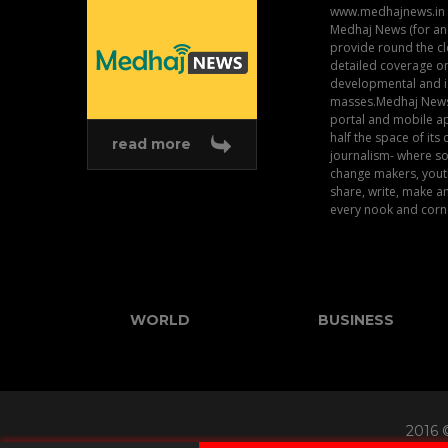
www.medhajnews.in a
Medhaj News (for an
provide round the c
detailed coverage on
developmental and is
masses.Medhaj News 
portal and mobile a
half the space of its 
read more
journalism- where soci
change makers, youth
share, write, make 
every nook and corn
WORLD
BUSINESS
2016 