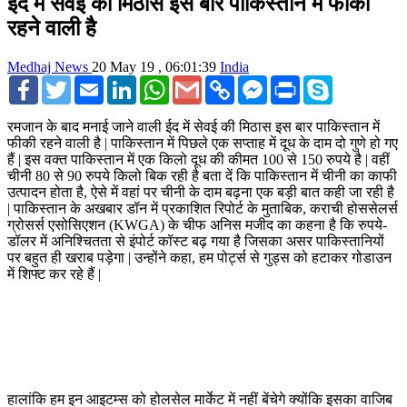
ईद में सेवई की मिठास इस बार पाकिस्तान में फीकी
रहने वाली है
Medhaj News
20 May 19 , 06:01:39
India
Facebook
Twitter
Email
LinkedIn
WhatsApp
Gmail
Copy
Facebook
Print
Skype
Link
Messenger
रमजान के बाद मनाई जाने वाली ईद में सेवई की मिठास इस बार पाकिस्तान में
फीकी रहने वाली है | पाकिस्तान में पिछले एक सप्ताह में दूध के दाम दो गुणे हो गए
हैं | इस वक्त पाकिस्तान में एक किलो दूध की कीमत 100 से 150 रुपये है | वहीं
चीनी 80 से 90 रुपये किलो बिक रही है बता दें कि पाकिस्तान में चीनी का काफी
उत्पादन होता है, ऐसे में वहां पर चीनी के दाम बढ़ना एक बड़ी बात कही जा रही है
| पाकिस्तान के अखबार डॉन में प्रकाशित रिपोर्ट के मुताबिक, कराची होससेलर्स
ग्रोसर्स एसोसिएशन (KWGA) के चीफ अनिस मजीद का कहना है कि रुपये-
डॉलर में अनिश्चितता से इंपोर्ट कॉस्ट बढ़ गया है जिसका असर पाकिस्तानियों
पर बहुत ही खराब पड़ेगा | उन्होंने कहा, हम पोर्ट्स से गुड्स को हटाकर गोडाउन
में शिफ्ट कर रहे हैं |
हालांकि हम इन आइटम्स को होलसेल मार्केट में नहीं बेंचेगे क्योंकि इसका वाजिब