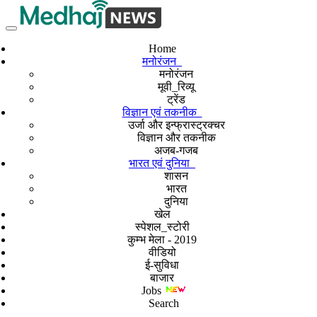
Home
मनोरंजन
मनोरंजन
मूवी_रिव्यू
ट्रेंड
विज्ञान एवं तकनीक
उर्जा और इन्फ्रास्ट्रक्चर
विज्ञान और तकनीक
अजब-गजब
भारत एवं दुनिया
शासन
भारत
दुनिया
खेल
स्पेशल_स्टोरी
कुम्भ मेला - 2019
वीडियो
ई-सुविधा
बाजार
Jobs
Search