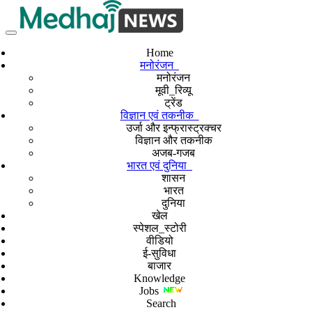
Home
मनोरंजन
मनोरंजन
मूवी_रिव्यू
ट्रेंड
विज्ञान एवं तकनीक
उर्जा और इन्फ्रास्ट्रक्चर
विज्ञान और तकनीक
अजब-गजब
भारत एवं दुनिया
शासन
भारत
दुनिया
खेल
स्पेशल_स्टोरी
वीडियो
ई-सुविधा
बाजार
Knowledge
Jobs
Search