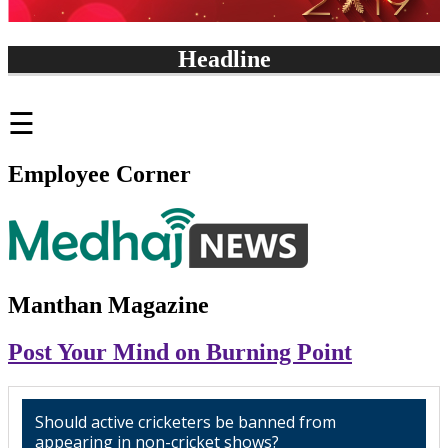
Headline
फिल्म 'पीएम नरेंद्र मोदी' 
☰
Employee Corner
Manthan Magazine
Post Your Mind on Burning Point
Should active cricketers be banned from
appearing in non-cricket shows?