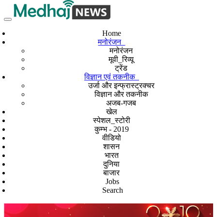
Home
मनोरंजन
मनोरंजन
मूवी_रिव्यू
ट्रेंड
विज्ञान एवं तकनीक
उर्जा और इन्फ्रास्ट्रक्चर
विज्ञान और तकनीक
अजब-गजब
खेल
स्पेशल_स्टोरी
कुम्भ - 2019
वीडियो
शासन
भारत
दुनिया
बाजार
Jobs
Search