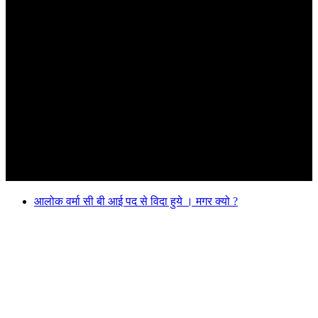
आलोक वर्मा सी बी आई पद से विदा हुये । मगर क्यो ?