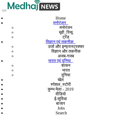
Home
मनोरंजन
मनोरंजन
मूवी_रिव्यू
ट्रेंड
विज्ञान एवं तकनीक
उर्जा और इन्फ्रास्ट्रक्चर
विज्ञान और तकनीक
अजब-गजब
भारत एवं दुनिया
शासन
भारत
दुनिया
खेल
स्पेशल_स्टोरी
कुम्भ मेला - 2019
वीडियो
ई-सुविधा
बाजार
Jobs
Search