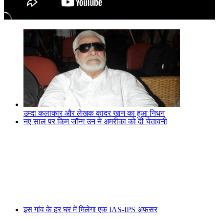
उम्दा कलाकार और लेखक कादर खान का हुआ निधन
नए साल पर किम जॉन्ग उन ने अमरीका को दी चेतावनी
इस गांव के हर घर में मिलेगा एक IAS-IPS अफसर