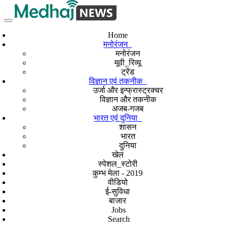
Home
मनोरंजन
मनोरंजन
मूवी_रिव्यू
ट्रेंड
विज्ञान एवं तकनीक
उर्जा और इन्फ्रास्ट्रक्चर
विज्ञान और तकनीक
अजब-गजब
भारत एवं दुनिया
शासन
भारत
दुनिया
खेल
स्पेशल_स्टोरी
कुम्भ मेला - 2019
वीडियो
ई-सुविधा
बाजार
Jobs
Search