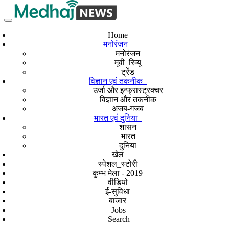
Home
मनोरंजन
मनोरंजन
मूवी_रिव्यू
ट्रेंड
विज्ञान एवं तकनीक
उर्जा और इन्फ्रास्ट्रक्चर
विज्ञान और तकनीक
अजब-गजब
भारत एवं दुनिया
शासन
भारत
दुनिया
खेल
स्पेशल_स्टोरी
कुम्भ मेला - 2019
वीडियो
ई-सुविधा
बाजार
Jobs
Search