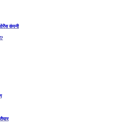
योरेंस कंपनी
े?
ंग
तैयार