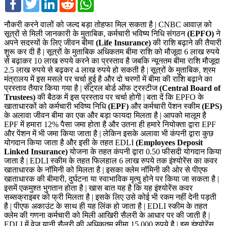
नौकरी करने वालों को जल्द बड़ा तोहफा मिल सकता है | CNBC आवाज़ को
सूत्रों से मिली जानकारी के मुताबिक, कर्मचारी भविष्य निधि संगठन
(EPFO)
ने
अपने सदस्यों के लिए जीवन बीमा
(Life Insurance)
की राशि बढ़ाने की तैयारी
शुरू कर दी है | सूत्रों के मुताबिक अधिकतम बीमा राशि को मौजूदा 6 लाख रुपये
से बढ़ाकर 10 लाख रुपये करने का प्रस्ताव है जबकि न्यूनतम बीमा राशि मौजूदा
2.5 लाख रुपये से बढ़कर 4 लाख रुपये हो सकती है | सूत्रों के मुताबिक, श्रम
मंत्रालय में इस मसले पर चर्चा हुई है और दो चरणों में बीमा की राशि बढ़ाने का
प्रस्ताव तैयार किया गया है | सेंट्रल बोर्ड ऑफ ट्रस्टीज
(Central Board of
Trustees)
की बैठक में इस प्रस्ताव पर चर्चा होगी | बता दें कि EPFO के
खाताधारकों को कर्मचारी भविष्य निधि
(EPF)
और कर्मचारी पेंशन स्कीम
(EPS)
के अलावा जीवन बीमा का एक और बड़ा फायदा मिलता है | आपको मालूम है
EPF में हमारा 12% पैसा जमा होता है और उतना ही हमारे नियोक्ता द्वारा EPF
और पेंशन में भी जमा किया जाता है | लेकिन इसके अलावा भी कंपनी द्वारा कुछ
योगदान किया जाता है और इसी के तहत EDLI
(Employees Deposit
Linked Insurance)
योजना के तहत कंपनी द्वारा 0.50 फीसदी योगदान किया
जाता है | EDLI स्कीम के तहत फिलहाल 6 लाख रुपये तक इंश्योरेंस का कवर
खाताधारक के नॉमिनी को मिलता है | इसका क्लेम नॉमिनी की ओर से पीएफ
खाताधारक की बीमारी, दुर्घटना या स्वाभाविक मृत्यु होने पर किया जा सकता है |
इसमें एकमुश्त भुगतान होता है | खास बात यह है कि यह इंश्योरेंस कवर
सब्सक्राइबर को फ्री मिलता है | इसके लिए उसे कोई भी रकम नहीं देनी पड़ती
है | पीएफ अकाउंट के साथ ही यह ​लिंक हो जाता है | EDLI स्कीम के तहत
क्लेम की गणना कर्मचारी को मिली आखिरी सैलरी के आधार पर की जाती है |
EDLI में वेज यानी सैलरी की अधिकतम सीमा 15,000 रुपये है | इस इंश्योरेंस