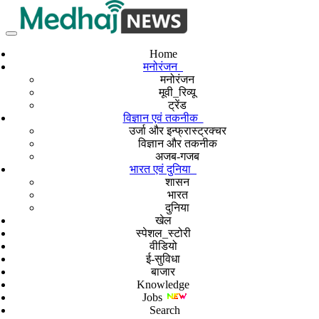
Home
मनोरंजन
मनोरंजन
मूवी_रिव्यू
ट्रेंड
विज्ञान एवं तकनीक
उर्जा और इन्फ्रास्ट्रक्चर
विज्ञान और तकनीक
अजब-गजब
भारत एवं दुनिया
शासन
भारत
दुनिया
खेल
स्पेशल_स्टोरी
वीडियो
ई-सुविधा
बाजार
Knowledge
Jobs
Search