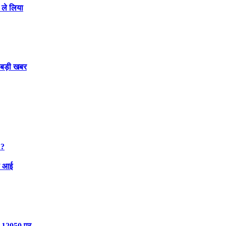
 ले लिया
 बड़ी खबर
 ?
मी आई
भी 12050 पर