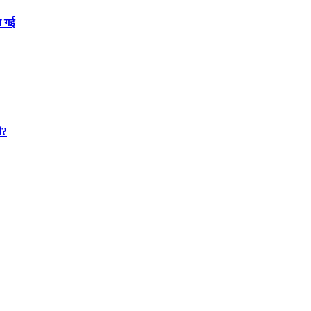
च गई
ी?