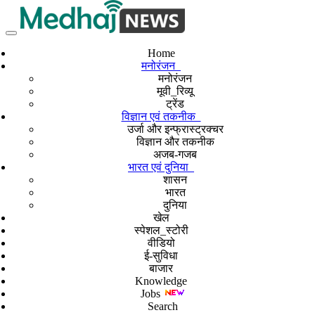
Home
मनोरंजन
मनोरंजन
मूवी_रिव्यू
ट्रेंड
विज्ञान एवं तकनीक
उर्जा और इन्फ्रास्ट्रक्चर
विज्ञान और तकनीक
अजब-गजब
भारत एवं दुनिया
शासन
भारत
दुनिया
खेल
स्पेशल_स्टोरी
वीडियो
ई-सुविधा
बाजार
Knowledge
Jobs
Search