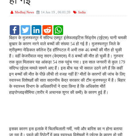
हो गई
Medhaj News
14 Jun 19 , 06:01:39
India
F
T
L
R
W
a
w
i
e
h
c
i
n
d
a
बिहार के मुजफ्फरपुर में संदिग्ध एक्यूट इंसेफलाइटिस सिंड्रोम (एईएस) यानी चमकी
e
t
k
d
t
बुखार के कारण मरने वाले बच्चों की संख्या 54 हो गई है। मुजफ्फरपुर जिले के
b
t
e
i
s
श्रीकृष्णा मेडिकल कॉलेज ऐंड हॉस्पिटल में अभी तक 46 बच्चों की मौत हो चुकी
o
e
d
t
A
है। वहीं केजरीवाल मातृ सदन (केएमएस) में 8 बच्चों की मौत हो चुकी है। गुरुवार
o
r
I
p
k
n
p
तक कुल मिलाकर यह आंकड़ा 54 तक पहुंच गया। इस साल जनवरी से कुल 179
संदिग्ध एईएस मामले सामने आए हैं। इस बीच यह भी सवाल उठने लगे हैं कि कहीं
इन बच्चों की मौत के पीछे लीची तो वजह नहीं है? मौतों के कारणों की जांच के लिए
स्वास्थ्य विशेषज्ञों की सात सदस्यीय केंद्र सरकार की टीम मुजफ्फपुर में है। बिहार
के स्वास्थ्य विभाग के अधिकारियों ने दावा किया है कि अधिकांश मौतें
हाइपोग्लाइसीमिया (शरीर में अचानक शुगर की कमी) के कारण हुई हैं।
इसका कारण इस इलाके में चिलचिलाती गर्मी, नमी और बारिश का न होना बताया
जा रहा है। पहले की रिपोर्टों में कुछ स्वास्थ्य विशेषज्ञों ने एईएस के कारण हो रही