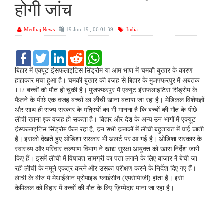
होगी जांच
Medhaj News
19 Jun 19 , 06:01:39
India
F
T
L
R
W
a
w
i
e
h
c
i
n
d
a
बिहार में एक्यूट इंसफलाइटिस सिंड्रोम या आम भाषा में चमकी बुखार के कारण
e
t
k
d
t
हाहाकार मचा हुआ है। चमकी बुखार की वजह से बिहार के मुजफ्फरपुर में अबतक
b
t
e
i
s
112 बच्चों की मौत हो चुकी है। मुजफ्फरपुर में एक्यूट इंसफलाइटिस सिंड्रोम के
o
e
d
t
A
फैलने के पीछे एक वजह बच्चों का लीची खाना बताया जा रहा है। मेडिकल विशेषज्ञों
o
r
I
p
k
n
p
और साथ ही राज्य सरकार के मंत्रियों का भी मानना है कि बच्चों की मौत के पीछे
लीची खाना एक वजह हो सकता है। बिहार और देश के अन्य उन भागों में एक्यूट
इंसफलाइटिस सिंड्रोम फैल रहा है, इन सभी इलाकों में लीची बहुतायत में पाई जाती
है। इसको देखते हुए ओडिशा सरकार भी अलर्ट पर आ गई है। ओडिशा सरकार के
स्वास्थ्य और परिवार कल्याण विभाग ने खाद्य सुरक्षा आयुक्त को खास निर्देश जारी
किए हैं। इसमें लीची में विषाक्त सामग्री का पता लगाने के लिए बाजार में बेची जा
रही लीची के नमूने एकत्र करने और उसका परीक्षण करने के निर्देश दिए गए हैं।
लीची के बीज में मेथाईलीन प्रोपाइड ग्लाईसीन (एमसीपीजी) होता है। इसी
केमिकल को बिहार में बच्चों की मौत के लिए ज़िम्मेदार माना जा रहा है।