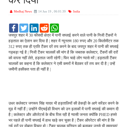
कर दिया
Medhaj News
14 Jun 19 , 06:01:39
India
F
T
L
R
W
a
w
i
e
h
c
i
n
d
a
जयपुर शहर में 30 फीसदी क्षेत्र में पानी सप्लाई करने वाले पानी के निजी टैंकरों ने
e
t
k
d
t
हड़ताल का ऐलान कर दिया है | शहर में न्यूनतम 180 रुपए और 20 किलोमीटर तक
b
t
e
i
s
312 रुपए तक ही प्रति टैंकर दरें तय करने के बाद जयपुर शहर में पानी की सप्लाई
o
e
d
t
A
गड़बड़ा गई है | निजी टैंकर चालकों की मांग है कि जबतक कलेक्टर, टैंकरों की दरों
o
r
I
p
k
n
p
को वापस नहीं लेते, हड़ताल जारी रहेगी | फिर चाहे लोग प्यासे मरें | हड़ताली टैंकर
चालकों का कहना है कि कलेक्टर ने एसी कमरों में बैठकर दरें तय कर दी है | उन्हें
जमीनी हकीकत पता ही नहीं है |
उधर कलेक्टर जगरूप सिंह यादव भी हड़तालियों की हेकड़ी के आगे सरेंडर करने के
मूड में नहीं हैं | उन्होंने पीएचईडी विभाग को उन इलाकों में पानी सप्लाई की कमान दी
है | कलेक्टर और ऑपरेटर्स के बीच पिस रही है प्यासी जनता क्योंकि PHED हफ्ते
भर पहले ही पानी सप्लाई में हाथ खड़े कर चुका है | टैंकर ऑपरेटर की मांग है कि
नई दरों पर दोबारा विचार हो | टैंकर चालक यूनियन को बुलाकर उनसे भी समस्याएं