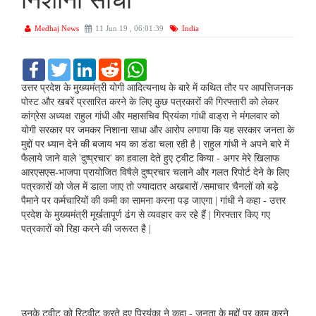
निशाना साधा
Medhaj News
11 Jun 19 , 06:01:39
India
F
T
L
R
W
a
w
i
e
h
c
i
n
d
a
उत्तर प्रदेश के मुख्यमंत्री योगी आदित्यनाथ के बारे में कथित तौर पर आपत्तिजनक
e
t
k
d
t
पोस्ट और खबरें प्रसारित करने के लिए कुछ पत्रकारों की गिरफ्तारी को लेकर
b
t
e
i
s
कांग्रेस अध्यक्ष राहुल गांधी और महासचिव प्रियंका गांधी वाड्रा ने मंगलवार को
o
e
d
t
A
योगी सरकार पर जमकर निशाना साधा और आरोप लगाया कि यह सरकार जनता के
o
r
I
p
k
n
p
मुद्दों पर ध्यान देने की बजाय भय का डंडा चला रही है | राहुल गांधी ने अपने बारे में
फैलाये जाने वाले 'दुष्प्रचार' का हवाला देते हुए ट्वीट किया - अगर मेरे खिलाफ
आरएसएस-भाजपा प्रायोजित विषैले दुष्प्रचार चलाने और गलत रिपोर्ट देने के लिए
पत्रकारों को जेल में डाला जाए तो ज्यादातर अखबारों /समाचार चैनलों को बड़े
पैमाने पर कर्मचारियों की कमी का सामना करना पड़ जाएगा | गांधी ने कहा - उत्तर
प्रदेश के मुख्यमंत्री मूर्खतापूर्ण ढंग से व्यवहार कर रहे हैं | गिरफ्तार किए गए
पत्रकारों को रिहा करने की जरूरत है |
उनके ट्वीट को रिट्वीट करते हुए प्रियंका ने कहा - जनता के मुद्दों पर काम करने