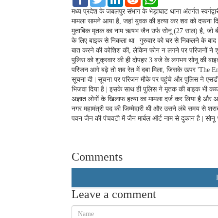
a
w
i
e
h
c
i
n
d
a
मध्य प्रदेश के जबलपुर संभाग के भेड़ाघाट थाना अंतर्गत स्वर्
e
t
k
d
t
मामला सामने आया है, जहां युवक की हत्या कर शव को दफना 
b
t
e
i
s
मुताबिक मृतक का नाम ऋषभ जैन उर्फ सोनू (27 साल) है, जो बीजे
o
e
d
t
A
के लिए बाइक से निकला था | गुरुवार को घर से निकलने के बाद 
o
r
I
p
k
n
p
बात करने की कोशिश की, लेकिन फोन न लगने पर परिजनों ने शुक
पुलिस को शुक्रवार की ही दोपहर 3 बजे के लगभग सोनू की बाइक 
परिजन आगे बढ़े तो शव रेत में दबा मिला, जिसके ऊपर 'The En
सूचना दी | सूचना पर परिजन मौके पर पहुंचे और पुलिस ने एसडी
भिजवा दिया है | इसके साथ ही पुलिस ने मृतक की बाइक भी कब्ज
अज्ञात लोगों के खिलाफ हत्या का मामला दर्ज कर लिया है और 
नगर महामंत्री पद की जिम्मेदारी थी और उसने लंबे समय से श
पवन जैन की पंचवटी में जैन मार्बल ऑर्ट नाम से दुकान है | सोन
Comments
Leave a comment