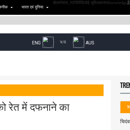
खेल
स्पेशल_स्टोरी
वीडियो
ई-सुविधा
बाजार
Knowledge
 तकनीक
भारत एवं दुनिया
TRE
 रेत में दफनाने का
M
चिदं