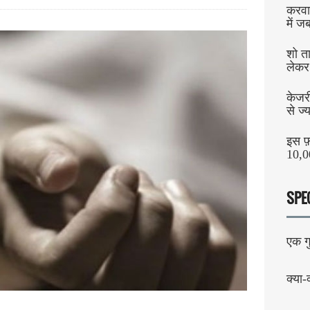
करवा
में 
शो ता
लेकर स
केजर
से ज्
इस फ़ो
10,0
SPE
एक गु
क्या-