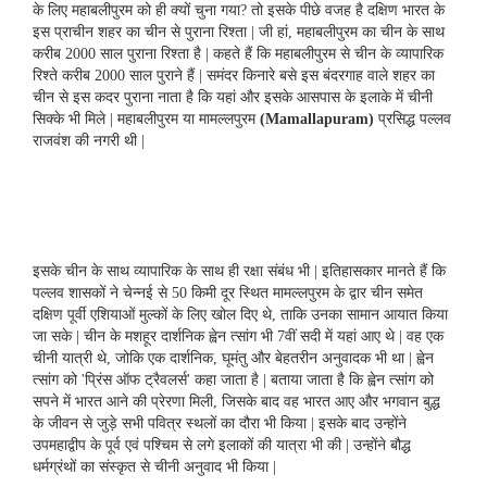
e
t
k
d
t
के लिए महाबलीपुरम को ही क्‍यों चुना गया? तो इसके पीछे वजह है दक्षिण भारत के
b
t
e
i
s
इस प्राचीन शहर का चीन से पुराना रिश्‍ता | जी हां, महाबलीपुरम का चीन के साथ
o
e
d
t
A
करीब 2000 साल पुराना रिश्‍ता है | कहते हैं कि महाबलीपुरम से चीन के व्यापारिक
o
r
I
p
k
n
p
रिश्ते करीब 2000 साल पुराने हैं | समंदर किनारे बसे इस बंदरगाह वाले शहर का
चीन से इस कदर पुराना नाता है कि यहां और इसके आसपास के इलाके में चीनी
सिक्‍के भी मिले | महाबलीपुरम या मामल्‍लपुरम
(Mamallapuram)
प्रसिद्ध पल्‍लव
राजवंश की नगरी थी |
इसके चीन के साथ व्‍यापारिक के साथ ही रक्षा संबंध भी | इतिहासकार मानते हैं कि
पल्‍लव शासकों ने चेन्‍नई से 50 किमी दूर स्थित मामल्‍लपुरम के द्वार चीन समेत
दक्षिण पूर्वी एशियाओं मुल्‍कों के लिए खोल दिए थे, ताकि उनका सामान आयात किया
जा सके | चीन के मशहूर दार्शनिक ह्वेन त्सांग भी 7वीं सदी में यहां आए थे | वह एक
चीनी यात्री थे, जोकि एक दार्शनिक, घूमंतु और बेहतरीन अनुवादक भी था | ह्वेन
त्सांग को 'प्रिंस ऑफ ट्रैवलर्स' कहा जाता है | बताया जाता है कि ह्वेन त्सांग को
सपने में भारत आने की प्रेरणा मिली, जिसके बाद वह भारत आए और भगवान बुद्ध
के जीवन से जुड़े सभी पवित्र स्थलों का दौरा भी किया | इसके बाद उन्‍होंने
उपमहाद्वीप के पूर्व एवं पश्चिम से लगे इलाकों की यात्रा भी की | उन्‍होंने बौद्ध
धर्मग्रंथों का संस्कृत से चीनी अनुवाद भी किया |