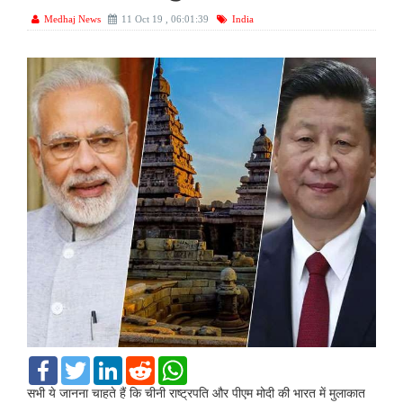
Medhaj News
11 Oct 19 , 06:01:39
India
F
T
L
R
W
a
w
i
e
h
c
i
n
d
a
सभी ये जानना चाहते हैं कि चीनी राष्‍ट्रपति और पीएम मोदी की भारत में मुलाकात