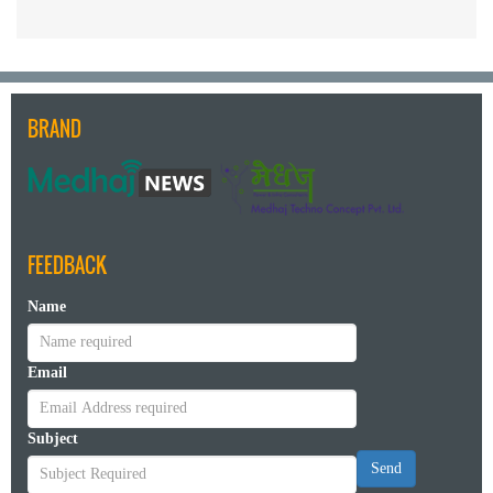
BRAND
FEEDBACK
Name
Email
Subject
Send