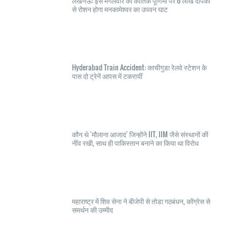
लखनऊ: इस मंगलवार की कार्तिक पूर्णिमा पर 6 लाख दीपकों
से रोशन होगा मनकामेश्वर का उपवन घाट
Hyderabad Train Accident: काचीगुडा रेलवे स्टेशन के
पास दो ट्रेनें आपस में टकरायीं
कौन थे 'मौलाना आजाद' जिन्होंने IIT, IIM जैसे संस्थानों की
नींव रखी, साथ ही पाकिस्तान बनाने का किया था विरोध
महाराष्ट्र में शिव सेना ने बीजेपी से तोडा गठबंधन, कोंग्रेस से
समर्थन की उम्मीद