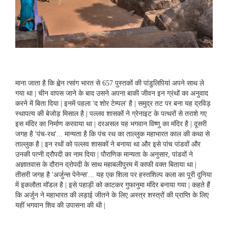
माना जाता है कि ह्वेन त्सांग भारत से 657 पुस्तकों की पांडुलिपियां अपने साथ ले
गया था | चीन वापस जाने के बाद उसने अपना बाकी जीवन इन ग्रंथों का अनुवाद
करने में बिता दिया | इनमें पहला 'द शोर टेम्पल' है | समुद्र तट पर बना यह द्रविड़
स्थापत्य की बेजोड़ मिसाल है | पल्लव शासकों ने ग्रेनाइट के पत्थरों से तराशे गए
इस मंदिर का निर्माण करवाया था | दरअसल यह भगवान विष्णु का मंदिर है | दूसरी
जगह है 'पंच-रथ'... मान्‍यता है कि पंच रथ का ताल्लुक महाभारत काल की कथा से
ताल्‍लुक है | इन रथों को पल्लव शासकों ने बनाया था और इसे पांच पांडवों और
उनकी पत्नी द्रौपदी का नाम दिया | पौराणिक मान्‍यता के अनुसार, पांडवों ने
अज्ञातवास के दौरान द्रोपदी के साथ महाबलीपुरम में काफी वक्त बिताया था |
तीसरी जगह है 'अर्जुन्स पेनेन्स'... यह एक शिला पर हस्तशिल्प कला का पूरी दुनिया
में इकलौता मॉडल है | इसे पहाड़ी को काटकर गुफानुमा मंदिर बनाया गया | कहते हैं
कि अर्जुन ने महाभारत की लड़ाई जीतने के लिए अस्त्र शस्त्रों की प्राप्ति के लिए
यहीं भगवान शिव की उपासना की थी |