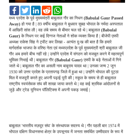
F
T
L
R
W
a
w
i
e
h
c
i
n
d
a
मध्य प्रदेश के पूर्व मुख्यमंत्री बाबूलाल गौर का निधन
(Babulal Gaur Passed
e
t
k
d
t
Away)
हो गया है | 89 वर्षीय बाबूलाल ने बुधवार सुबह भोपाल के नर्मदा अस्पताल
b
t
e
i
s
में आखिरी सांस ली | वह लंबे समय से बीमार चल रहे थे | बाबूलाल
(Babulal
o
e
d
t
A
Gaur)
के निधन पर कई दिग्गज नेताओं ने शोक व्यक्त किया है | बीजेपी एमपी
o
r
I
p
k
n
p
अध्यक्ष राकेश सिंह ने ट्वीट कर लिखा - अत्यंत दुःख की बात है कि हमारे
मार्गदर्शक भाजपा के वरिष्ठ नेता एवं मध्यप्रदेश के पूर्व मुख्यमंत्री श्री बाबूलाल जी
गौर अब हमारे बीच नहीं रहे | उन्होंने प्रदेश में संगठन को मजबूत करने में महत्वपूर्ण
भूमिका निभाई थी | बाबूलाल गौर
(Babulal Gaur)
एमपी के बड़े नेताओं में गिने
जाते थे | बाबूलाल गौर का असली नाम बाबूराम यादव था | उनका जन्म 2 जून
1930 को उत्तर प्रदेश के प्रतापगढ़ जिले में हुआ था | उन्होंने भोपाल की पुट्ठा
मिल में मजदूरी करते हुए अपनी पढ़ाई पूरी की | स्कूल के समय से ही बाबूलाल
राष्ट्रीय स्वयंसेवक संघ की शाखा जाया करते थे | वह कई श्रमिक आंदोलनों से
जुड़े और ट्रेड यूनियन पॉलिटिक्स में अपनी पकड़ जमाई |
बाबूलाल 'भारतीय मज़दूर संघ' के संस्थापक सदस्य थे | गौर पहली बार 1974 में
भोपाल दक्षिण विधानसभा क्षेत्र के उपचुनाव में जनता समर्थित उम्मीदवार के रूप में