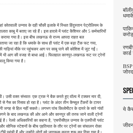
बॉलीव
धमाक
हां कोतवाली उन्नाव के दही चौकी इलाके में स्थित हिंदुस्‍तान पेट्रोलियम के
पाकिस
त काबू में बताए जा रहे हैं। इस हादसे में प्लांट कैशियर और 5 कर्मचारियों
करोड़
्ती कराया गया है। इस बीच लखनऊ से राज्य आपदा राहत बल
ा जा रहा है कि धमाके के साथ ही प्लांट में एक बड़ा टैंक फट गया,
रणबी
गाड़ियां मौके पर पहुंचकर आग पर काबू पाने की कोशिश में जुट गईं।
कार्
लन में भी आग की वजह से बाधा आई। फिलहाल कानपुर-लखनऊ रूट पर ट्रेनों
चालू किया गया है।
BSP क
जोरद
SPE
ी थी। उसी वक्त संभवतः एक ट्रक ने बैक करते हुए वॉल्व में टक्कर मार दी,
 गैस का रिसाव हो रहा है। प्लांट के अंदर तीन कैप्सूल टैंकरों के टायर
पनी जगह से हिल नहीं सकते। लगभग पांच किलोमीटर के दायरे के सारे गांवों
ये कै
ग लगने के बाद लखनऊ की ओर आने और कानपुर की तरफ जाने वाली ट्रेनों
 है। रेलवे अधिकारियों का कहना है, 'एचपीसीएल उन्नाव के एलपीजी प्लांट
जीव
और सोनिक स्टेशनों के बीच एहतियात के तौर पर ट्रेनों का संचालन रोका
में पहुंची हैं और उन्होंने लोगों को जागरूक करना शुरू कर दिया गया है।