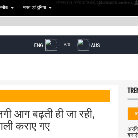
खेल
स्पेशल_स्टोरी
वीडियो
ई-सुविधा
बाजार
Knowledge
 तकनीक
भारत एवं दुनिया
TRE
ें लगी आग बढ़ती ही जा रही,
M
ाली कराए गए
अरवि
बनाएं