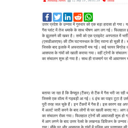
Medhaj News
12 Sep 19 , 06:01:39
India
F
T
L
R
W
a
w
i
e
h
c
i
n
d
a
उत्तर प्रदेश के उन्नाव में गुरुवार को एक बड़ा हादसा हो गया। य
e
t
k
d
t
गैस प्‍लांट में तेज धमाके के साथ भीषण आग लग गई। फिलहाल हाला
b
t
e
i
s
के झुलसने की खबर है। सभी को एक प्राइवेट अस्पताल में भर
o
e
d
t
A
(एसडीआरएफ) की टीम घटनास्थल के लिए रवाना हो चुकी है। बताय
o
r
I
p
k
n
p
जिसके बाद इलाके में अफरातफरी मच गई। कई फायर बिग्रेड की 
आसपास के गांवों को खाली कराया गया। वहीं ट्रेनों के संचा
का संचालन शुरू हो गया है। साथ ही राजमार्ग पर भी आवागमन 
बताया जा रहा है कि कैप्सूल (टैंकर) से टैंक में गैस भरी जा रह
जिससे एक वॉल्व में गड़बड़ी आ गई। 6 इंच का पाइप टूटा है उसी से
पूरी तरह जल चुके हैं। इन टैंकरों में गैस है। इस कारण वह अ
में अलर्ट जारी करने के बाद लोगों से घर खाली कराए गए। आ
का संचालन रोका गया। फिलहाल ट्रेनों की आवाजाही शुरू हो गई
में आग लगने के बाद उत्तर रेलवे के लखनऊ डिविजन के उन्नाव 
गया | मौके पर और आसपास के गांवों में पुलिस आर प्रशासन की टी