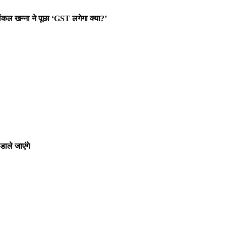
कल खन्ना ने पूछा ‘GST लगेगा क्या?’
ाले जाएंगे