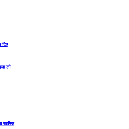
र दिए
बदला लो
या खारिज