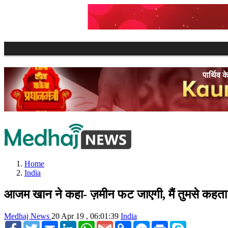
पार्थिव के दम से ज
Home
India
आजम खान ने कहा- ज़मीन फट जाएगी, मैं तुमसे कहता हूं
Medhaj News
20 Apr 19 , 06:01:39
India
Facebook
Twitter
Email
LinkedIn
WhatsApp
Gmail
Copy
Facebook
Print
Skype