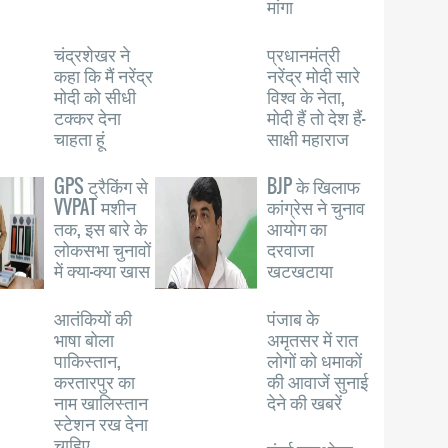
मांगा
चंद्रशेखर ने
प्रधानमंत्री
कहा कि मैं नरेंद्र
नरेंद्र मोदी सारे
मोदी को सीधी
विश्व के नेता,
टक्कर देना
मोदी हैं तो देश हैं-
चाहता हूं
साक्षी महाराज
GPS ट्रैकिंग से
BJP के खिलाफ
VVPAT मशीन
कांग्रेस ने चुनाव
तक, इस बारे के
आयोग का
लोकसभा चुनावों
दरवाजा
में क्या-क्या खास
खटखटाया
आतंकियों की
पंजाब के
भाषा बोला
अमृतसर में रात
पाकिस्तान,
लोगों को धमाकों
करतारपुर का
की आवाजें सुनाई
नाम खालिस्तान
देने की खबरें
स्टेशन रख देना
चाहिए