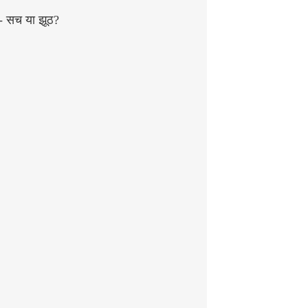
ा- सच या झूठ?