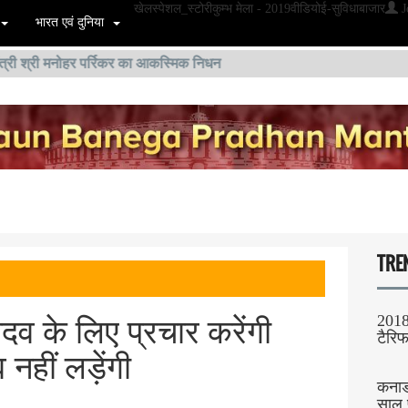
खेल
स्पेशल_स्टोरी
कुम्भ मेला - 2019
वीडियो
ई-सुविधा
बाजार
J
भारत एवं दुनिया
श्री मनोहर पर्रिकर का आकस्मिक निधन
TRE
2018 
यादव के लिए प्रचार करेंगी
टैरिफ
नहीं लड़ेंगी
कनाडा
साल प