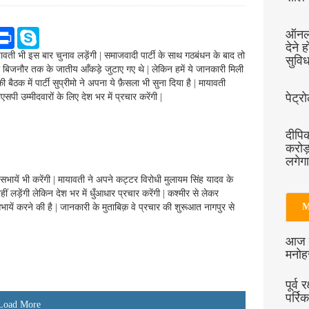
P
S
ऑनला
r
k
देने 
i
y
वती भी इस बार चुनाव लड़ेंगी | समाजवादी पार्टी के साथ गठबंधन के बाद तो
सुविध
n
p
 बिजनौर तक के जातीय आँकड़े जुटाए गए थे | लेकिन हमें ये जानकारी मिली
t
e
 बैठक में पार्टी सुप्रीमो ने अपना ये फ़ैसला भी सुना दिया है | मायावती
पेट्र
एसपी उम्मीदवारों के लिए देश भर में प्रचार करेंगी |
दीपि
करोड
लगेगा
यें भी करेंगी | मायावती ने अपने कट्टर विरोधी मुलायम सिंह यादव के
ीं लड़ेंगी लेकिन देश भर में धुँआधार प्रचार करेंगी | कश्मीर से लेकर
M
भायें करने की है | जानकारी के मुताबिक़ वे प्रचार की शुरूआत नागपुर से
आज श
मनोहर
पूर्व 
पर्र
Load More