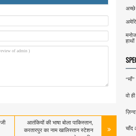
अच्छे
अमेर
मनोज
हाथों
SPE
“माँ”
वो ही
ज़िन्द
एजी
आतंकियों की भाषा बोला पाकिस्तान,
चाँद
करतारपुर का नाम खालिस्तान स्टेशन