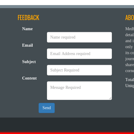
FEEDBACK
ABO
Name
Medh
deta
and i
Email
only 
its c
journ
Subject
shar
corn
Content
Tota
Uniqu
Send