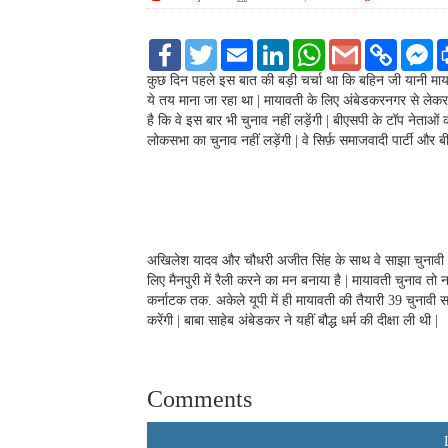
F
T
E
L
W
G
C
F
a
w
m
i
h
m
o
a
c
i
a
n
a
a
p
c
कुछ दिन पहले इस बात की बड़ी चर्चा था कि बहिन जी यानी माया
e
t
i
k
t
i
y
e
ये तय माना जा रहा था | मायावती के लिए अंबेडकरनगर से लेकर
b
t
l
e
s
l
L
b
है कि वे इस बार भी चुनाव नहीं लड़ेंगी | बीएसपी के टॉप नेताओं की
o
e
d
A
i
o
लोकसभा का चुनाव नहीं लड़ेंगी | वे सिर्फ़ समाजवादी पार्टी और बी
o
r
I
p
n
o
k
n
p
k
k
M
e
s
s
e
n
अखिलेश यादव और चौधरी अजीत सिंह के साथ वे साझा चुनावी सभा
g
लिए मैनपुरी में रैली करने का मन बनाया है | मायावती चुनाव तो नह
e
कर्नाटक तक. अकेले यूपी में ही मायावती की तैयारी 39 चुनावी स
r
करेंगी | बाबा साहेब अंबेडकर ने यहीं बौद्ध धर्म की दीक्षा ली थी |
Comments