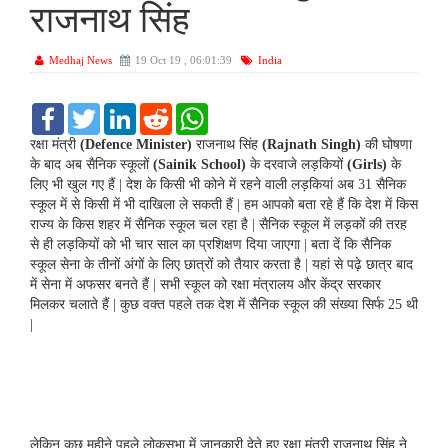
राजनाथ सिंह
Medhaj News
19 Oct 19 , 06:01:39
India
F
T
L
R
W
a
w
i
e
h
c
i
n
d
a
रक्षा मंत्री
(Defence Minister)
राजनाथ सिंह
(Rajnath Singh)
की घोषणा
e
t
k
d
t
के बाद अब सैनिक स्कूलों
(Sainik School)
के दरवाजे लड़कियों
(Girls)
के
b
t
e
i
s
लिए भी खुल गए हैं | देश के किसी भी कोने में रहने वाली लड़कियां अब 31 सैनिक
o
e
d
t
A
स्कूल में से किसी में भी दाखिला ले सकती हैं | हम आपको बता रहे हैं कि देश में किस
o
r
I
p
k
n
p
राज्य के किस शहर में सैनिक स्कूल चल रहा है | सैनिक स्कूल में लड़कों की तरह
से ही लड़कियों को भी चार साल का प्रशिक्षण दिया जाएगा | बता दें कि सैनिक
स्कूल सेना के तीनों अंगों के लिए छात्रों को तैयार करता है | यहां से पढ़े छात्र बाद
में सेना में अफसर बनते हैं | सभी स्कूल को रक्षा मंत्रालय और केंद्र सरकार
मिलकर चलाते हैं | कुछ वक्त पहले तक देश में सैनिक स्कूल की संख्या सिर्फ 25 थी
|
लेकिन कुछ महीने पहले लोकसभा में जानकारी देते हुए रक्षा मंत्री राजनाथ सिंह ने