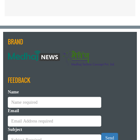
BRAND
FEEDBACK
Name
Email
Subject
Send