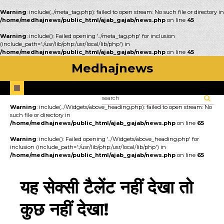
Warning
: include(../meta_tag.php): failed to open stream: No such file or directory in
/home/medhajnews/public_html/ajab_gajab/news.php
on line
45
Warning
: include(): Failed opening '../meta_tag.php' for inclusion
(include_path='.:/usr/lib/php:/usr/local/lib/php') in
/home/medhajnews/public_html/ajab_gajab/news.php
on line
45
Medhajnews
Warning
: include(../Widgets/above_heading.php): failed to open stream: No
such file or directory in
/home/medhajnews/public_html/ajab_gajab/news.php
on line
65
Warning
: include(): Failed opening '../Widgets/above_heading.php' for
inclusion (include_path='.:/usr/lib/php:/usr/local/lib/php') in
/home/medhajnews/public_html/ajab_gajab/news.php
on line
65
यह सेक्सी टैलेंट नहीं देखा तो
कुछ नहीं देखा!