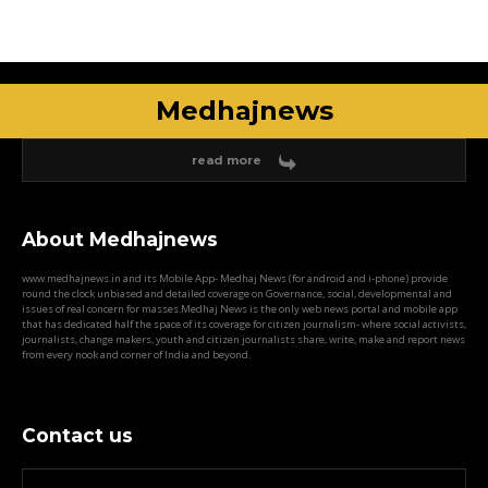
Medhajnews
read more
About Medhajnews
www.medhajnews.in and its Mobile App- Medhaj News (for android and i-phone) provide
round the clock unbiased and detailed coverage on Governance, social, developmental and
issues of real concern for masses.Medhaj News is the only web news portal and mobile app
that has dedicated half the space of its coverage for citizen journalism- where social activists,
journalists, change makers, youth and citizen journalists share, write, make and report news
from every nook and corner of India and beyond.
Contact us